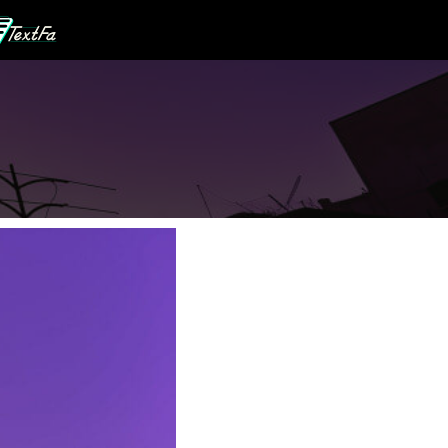
رش
ه
حتوا