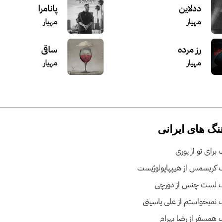
ددلاین
پانامرا
مهیار
مهیار
رز مرده
ساقی
مهیار
مهیار
نگ های ایرانی
برای تو از پوری
 کریسمس از هیپهاپولوژیست
 لست چنس از دورچی
نمیخواستم از علی یاسینی
همسفر از رضا بهرام