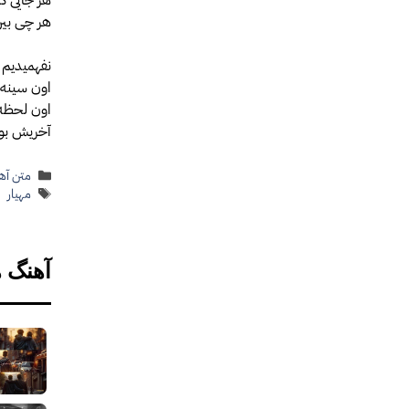
هر چی بین
نفهمیدیم ا
اون سینه ر
اون لحظه ک
آخریش بود
دسته‌ها
متن آهن
برچسب‌
مهیار
آهنگ 