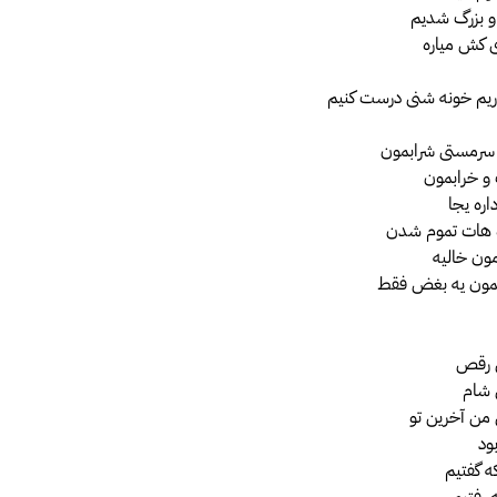
و بزرگ شدیم
ی کش میاره
ریم خونه شنی درست کنیم
 سرمستی شرابمون
و خرابمون
اره یجا
 هات تموم شدن
ون خالیه
مون یه بغض فقط
ن رقص
 شام
 من آخرین تو
ود
ه گفتیم
 رفتیم