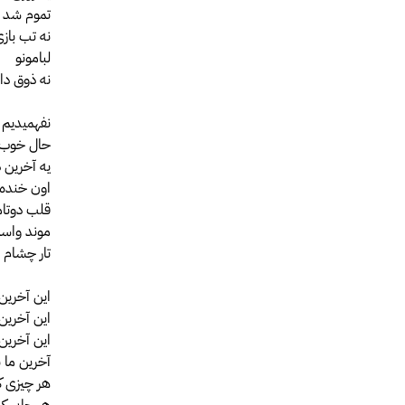
تموم شد 
نه تب باز
لبامونو
نه ذوق دا
نفهمیدیم
حال خوب 
یه آخرین د
اون خنده
قلب دوتام
موند واس
تار چشام
این آخری
این آخرین
این آخرین
آخرین ما ب
هر چیزی ک
هر جایی که