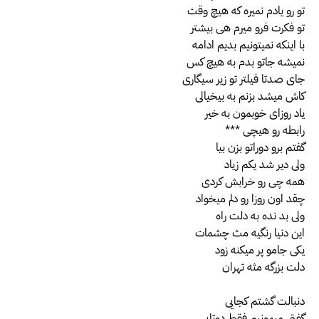
تو رو یادم نمیره که هیچ وقت
تو فکرت فرو میرم هی بیشتر
با اینکه نمیتونیم بدیم ادامه
نمیشه جاتو بدم به هیچ کس
جای صدتا فیلتر تو زیر سیگاری
کاش میشد بزنم به بیخیالی
یاد روزای خوبمون به خیر
رابطه رو هیچی ***
گفتم برو دوراتو بزن بیا
ولی دیر شد یکم زیاد
همه چی رو خرابش کردی
چقد اون روزا رو دلم میخواد
ولی بد نده به دلت راه
این دنیا رنگیه مث چشمات
یکی جامو پر میکنه زود
دلت بزرگه مثه تهران
دنبالت گشتم کجایی
گفتی میمونیم فقط دوتایی