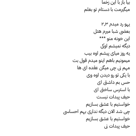
بیا باز با این زخما
میگیرمت با دستام تو بغلم
یهو رد میدم ۲,۳
بعضی شبا میرم هتل
این خونه منو ***
دیگه نمیشم اوکی
یه روز میای پیشم اوه بیب
میمونیم باهم اینو میدم قول بت
مهم نی چی میگن عقده ای ها
با یکی تو رو دیدن اوه وی
حس بم داشتی ای
با استرس ساختی ای
حیف پیدات نیست
خواستیم با عشق بسازیم
چی شد الان دیگه نداری بهم احساسی
خواستیم با عشق بسازیم
حیف پیدات نی