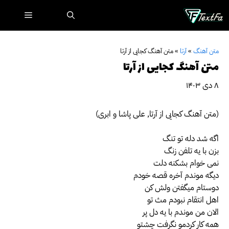
رش
فهرست
ه
حتوا
متن آهنگ
»
آرتا
»
متن آهنگ کجایی از آرتا
متن آهنگ کجایی از آرتا
۸ دی ۱۴۰۳
(متن آهنگ کجایی از آرتا, علی پاشا و ابری)
اگه شد دله تو تنگ
بزن با یه تلفن زنگ
نمی خوام بشکنه دلت
دیگه موندم آخره قصه خودم
دوستام میگفتن ولش کن
اهل انتقام نبودم مث تو
الان من موندم با یه دل پر
همه کار کردمو نگرفت چشتو