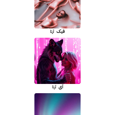
فیک
آرتا
آی
آرتا