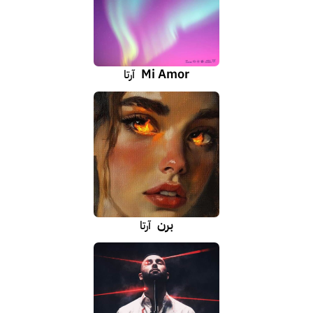
Mi Amor
آرتا
برن
آرتا