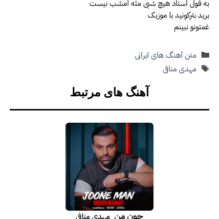
به قول استاد هیچ شبی مثه امشب نیست
برید بترکونید با موزیک
غمتونو نبینم
دسته‌ها
متن آهنگ های ایرانی
برچسب‌ها
مهدی منافی
آهنگ های مرتبط
جون من
مهدی منافی