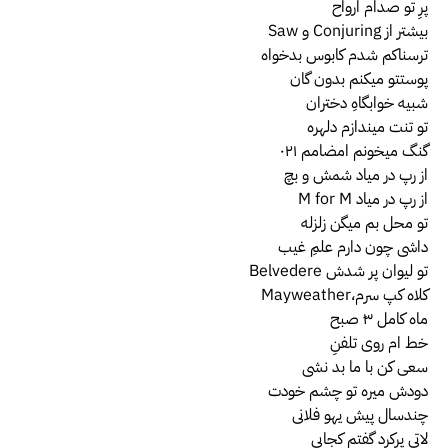
پرِ تو صدام ارواح
بیشتر از Conjuring و Saw
ترسناکم شدم کابوس بدخواه
پوستتو میکنم بدون گان
شبیه خوابگاهِ دختران
تو تنت میندازم دلهره
گنگ میخونم امضامم ۰۲۱
از رپ در میاد شمش و بچ
از رپ در میاد M for M
تو محل بم میگن زلزله
داشی چون دارم علمِ غیب
تو لیوان پر شدش Belvedere
کلاه کپ سرم،Mayweather
ماه کامل ۳ِ صبح
خط ام روی تلفنِ
سعی کن با ما بد نشی
دودش میره تو چشم خودت
چندسال پیش یهو فلانی
لاتی پرکرد گفتم کجایی