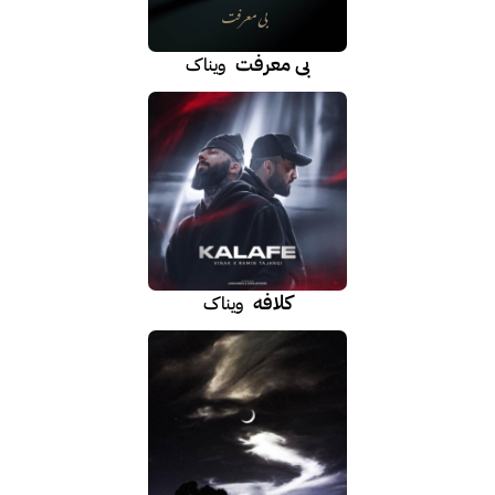
بی معرفت
ویناک
کلافه
ویناک