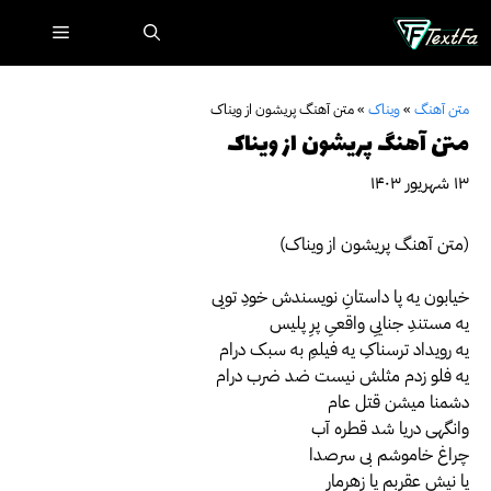
رش
فهرست
ه
حتوا
متن آهنگ
»
ویناک
»
متن آهنگ پریشون از ویناک
متن آهنگ پریشون از ویناک
۱۳ شهریور ۱۴۰۳
(متن آهنگ پریشون از ویناک)
خیابون یه پا داستانِ نویسندش خودِ تویی
یه مستندِ جناییِ واقعیِ پرِ پلیس
یه رویداد ترسناکِ یه فیلمِ به سبک درام
یه فلو زدم مثلش نیست ضد ضرب درام
دشمنا میشن قتل عام
وانگهی دریا شد قطره آب
چراغ خاموشم بی سرصدا
یا نیش عقربم یا زهرمار