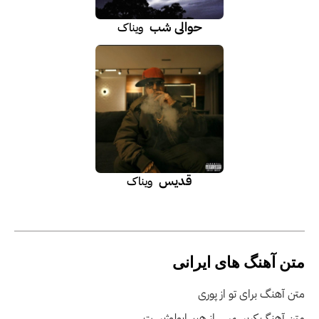
حوالی شب
ویناک
قدیس
ویناک
متن آهنگ های ایرانی
متن آهنگ برای تو از پوری
متن آهنگ کریسمس از هیپهاپولوژیست