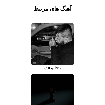
آهنگ های مرتبط
خط
ویناک