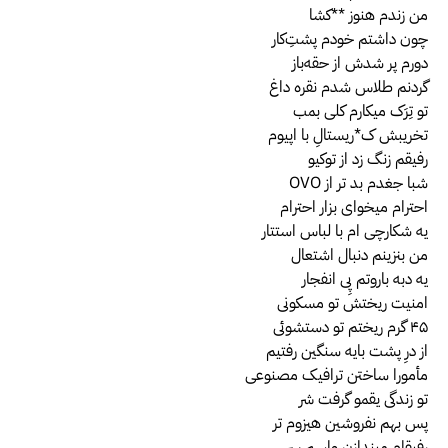
من زندم هنوز **کشا
چون داشتم خودم پشتِ‌کار
دورم پر شدش از حقه‌باز
گردنم طلاس شدم نقره داغ
تو تِرَک میکارم کلی بمب
تخریبش ک*ریستالِ با اپیوم
رفیقم زنگ زد از توکیو
شبا جغدم بد تر از OVO
احترام میخوای بزار احترام
یه شکارچی ام با لباس استتار
من بنزینم دنبال اشتعال
یه دبه باروتم پیِ انفجار
امنیت ریختش تو مسکونی
۴۵ گرم ریختم تو دستشوئی
از درِ پشت بایه سنگین رفتیم
مأمورا ساختن ترافیک مصنوعی
تو زندگی یقمو گرفت شر
پس بهم نفروشین هیزوم تر
رفیقام میندازن واسم سر