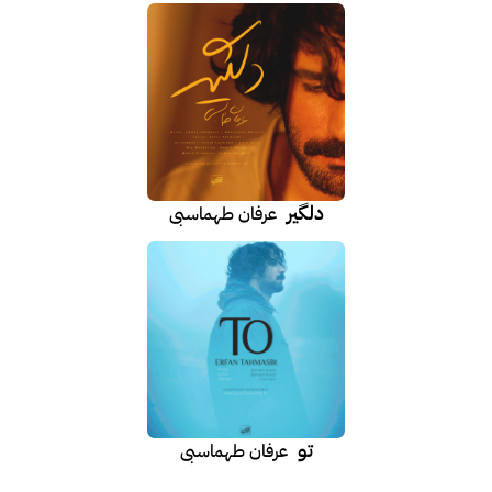
دلگیر
عرفان طهماسبی
تو
عرفان طهماسبی