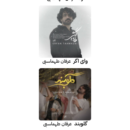
وای اگر
عرفان طهماسبی
گلوبند
عرفان طهماسبی