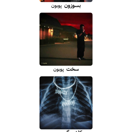
بسوزون
پوبون
سخت
پوبون