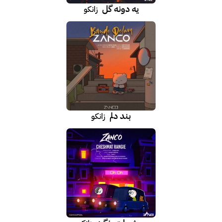
یه دونه گل
زانکو
بند دلم
زانکو