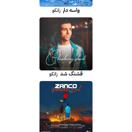
واسه دلم
زانکو
قشنگ شد
زانکو