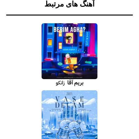
آهنگ های مرتبط
بریم آقا
زانکو