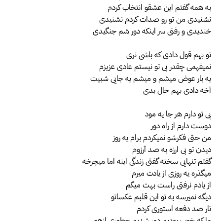
به همه گفتم این عشقو انتخاب کردم
نشنیدی من تو رو صدات کردم نشنیدی
خندیدی و رفتی سر اینکه دور شم جنگیدی
تو بهم قول دادی که باشی نری
نمیفهمی چقدر بی تو نیستم عادی عزیزم
یه بار عوض میشم و میشم یه جایی شبیت
آخه دادی بهم حال بدی
بی تو دارم هر جا یه مود
دوست دارم از راه دور
من حتی فکرشو نمیکردم برام یه روز
دیدن تو بی ارزه به صد آرزوم
گفتم تنهایی سخته گفتی زندگی اینه اما میچرخه
میگذره یه روزی از یادت میرم
از یادم نرفتی راست بهت میگم
دیگه نمیرسه به تو این قلبم عکساتو
تار صد دفعه استوری کردم
ما که خوب بودیم دور شدیم چطوری ازهم