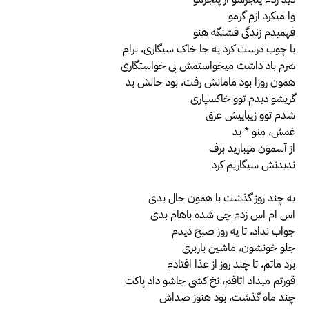
وا میکرد ازم گرمو
فهمیدم زندگی قشنگه هنو
با چوب درست کرد یه جا خاک سیگاری، برام
سَرم باد داشت میخواستمش بی خواستگاری
همون روزا بود مامانش رفت، بود حالش بد
گریشو دیدم توو خاکسپاری
شدم توو زیباییش غرق
غمش، منو * بد
از آسمون میبارید برف
ندیدنش سیگاریم کرد
یه چند روز گذشت با همون حال بدی
اس ام اس زدم چی شده باهام بدی
جواب نداد، تا یه روز صبح دیدم
جلو خونشون، ماشین باربری
برد ماتم، تا چند روز از غذا افتادم
قورتم میداد اتاقم، نخ کشی جاشو داد پاکت
چند ماه گذشت، بود هنوز صداش