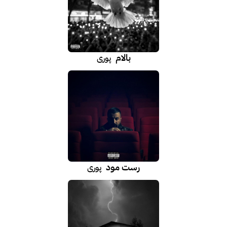
بالام
پوری
رست مود
پوری