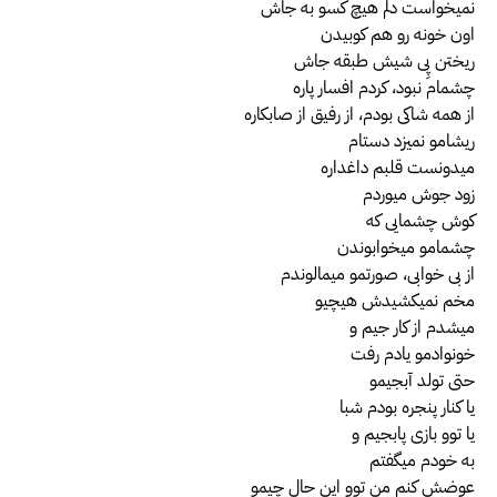
نمیخواست دلم هیچ کسو به جاش
اون خونه رو هم کوبیدن
ریختن پِی شیش طبقه جاش
چشمام نبود، کردم افسار پاره
از همه شاکی بودم، از رفیق از صابکاره
ریشامو نمیزد دستام
میدونست قلبم داغداره
زود جوش میوردم
کوش چشمایی که
چشمامو میخوابوندن
از بی خوابی، صورتمو میمالوندم
مخم نمیکشیدش هیچیو
میشدم از کار جیم و
خونوادمو یادم رفت
حتی تولد آبجیمو
یا کنار پنجره بودم شبا
یا توو بازی پابجیم و
به خودم میگفتم
عوضش کنم من توو این حال چیمو