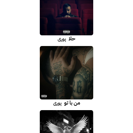
حلا
پوری
من با تو
پوری