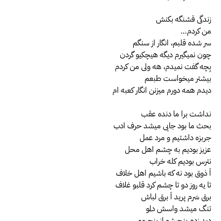
زندگی قشنگه بکنش
من کردم…
سر شده قلبم، انگار از سنگم
چون نمیگیرم دیگه هیچکیو گردن
بِچه گفت نمیدم، هه ولی من کردم
بیشتر میخواست طبعم
دیدم همه دورم میزنن انگار کعبه ام
نداشت برا ما دنده عقب
بحث ما بود جایی میشد حرف ادب
جربزه داشتیم و مرد عمل
عزیز بودیم به چشم اهل محل
نترس بودیم کله خراب
اَ ذوق بود نه که باشیم اهل خلاف
تا یه روز دو تا چشم کرد قلبو غلاف
برق سَرم پرید اَ برق لباش
تنگ میشد واسش دلمو
دید زدم پنجرشو از پنجرمو