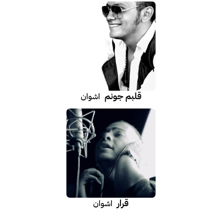
قلبم جونم
اشوان
قرار
اشوان