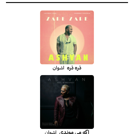
ذره ذره
اشوان
اگه می موندی
اشوان