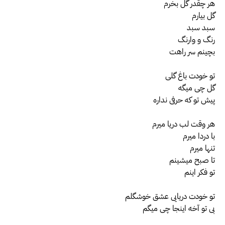
هر چقدر گل بخرم
گل بیارم
سبد سبد
رنگ و وارنگ
بچینم سر راهت
تو خودت باغ گلی
گل چی میگه
پیش تو که حرفی نداره
هر وقت لب دریا میرم
با دردا میرم
تنها میرم
تا صبح میشینم
تو فکر اینم
تو خودت دریایی عشق خوشگلم
بی تو آخه اینجا چی میگم