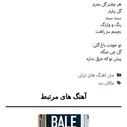
هر چقدر گل بخرم
گل بیارم
سبد سبد
رنگ و وارنگ
بچینم سر راهت
تو خودت باغ گلی
گل چی میگه
پیش تو که حرفی نداره
دسته‌ها
متن آهنگ های ایرانی
برچسب‌ها
ماکان بند
آهنگ های مرتبط