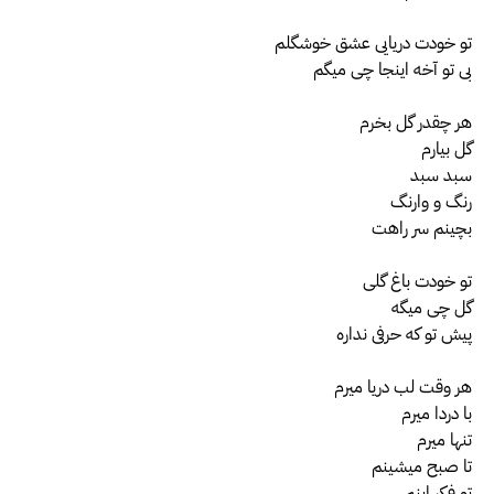
تو خودت دریایی عشق خوشگلم
بی تو آخه اینجا چی میگم
هر چقدر گل بخرم
گل بیارم
سبد سبد
رنگ و وارنگ
بچینم سر راهت
تو خودت باغ گلی
گل چی میگه
پیش تو که حرفی نداره
هر وقت لب دریا میرم
با دردا میرم
تنها میرم
تا صبح میشینم
تو فکر اینم