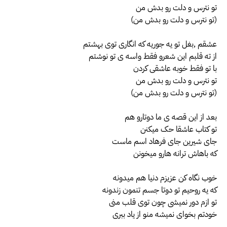
تو نترس و دلت رو بدش من
(تو نترس و دلت رو بدش من)
عشقم ,بغل تو یه جوریه که انگاری توی بهشتم
از ته قلبم این شعرو فقط واسه ی تو نوشتم
با تو فقط خوبه عاشقی کردن
تو نترس و دلت رو بدش من
(تو نترس و دلت رو بدش من)
بعد از این قصه ی ما دوتارو هم
تو کتاب عاشقا حک میکنن
جای شیرین جای فرهاد اسم ماست
که باهاش ترانه هارو میخونن
خوب نگاه کن عزیزم دنیا هم میدونه
که یه روحیم تو دوتا جسم تنمون زندونه
تو ازم دور نمیشی چون توی قلب منی
خودتم بخوای نمیشه منو از یاد ببری