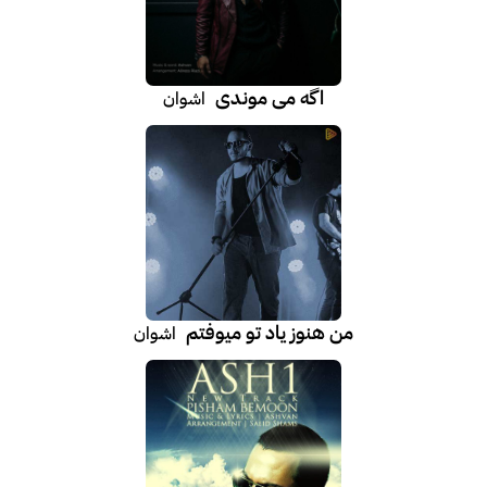
اگه می موندی
اشوان
من هنوز یاد تو میوفتم
اشوان