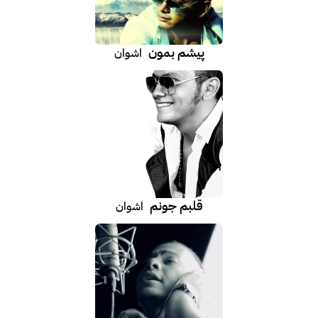
پیشم بمون
اشوان
قلبم جونم
اشوان