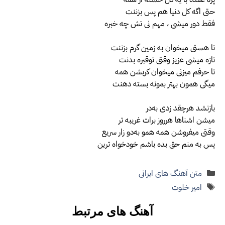
حتی اگه کل دنیا هم پس بزننت
فقط دور میشی ، مهم نی تش چه خبره
تا هستی میخوان به زمین گرم بزننت
تازه میشی عزیز وقتی تو‌قبره بدنت
تا حرفم میزنی میخوان کر‌بشن همه
میگی همون بهتر بمونه بسته دهنت
باز‌نشد هرچقد زدی به‌در
میشن اشناها هرروز برات غریبه تر
وقتی میفروشن همه همو به‌د‌و زار سریع
پس به منم حق بده باشم خودخواه ترین
دسته‌ها
متن آهنگ های ایرانی
برچسب‌ها
امیر خلوت
آهنگ های مرتبط