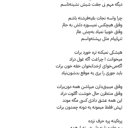
ديگه مهم نی جفت شیش نشینه‌تاسم
چرا‌‌ واسه نجات بقیه‌فرشته باشم
وقتی هیچکس نمیسوزه دلش به حالم
وقتی خوبیا نمیاد به‌چش عالم
تنهاییام مثل بهشته‌واسم
هیشکی نمیکنه تره خورد برات
میخوانت ا چراغت اگه غول دراد
اگه‌می‌خوای از‌خدا‌نخوان خفه خون برات
باید جوری‌ را بری یه موقع بدشون‌نیاد
وقتی میبینی‌دارن میپاشن همه دون‌برات
وقتی منتظرن حال خوشت ا‌گلوت دراد
این همه عشق دادی کسی مگه موند
تهش فقط‌ میمونه یه دونه چمدون برات
پره‌کینه پره حرف نزده
پره عقده با یه دل خسته از همه