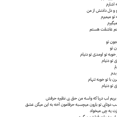
 اشارم
و و دل دادنش از من
تو میمیرم
یگیرم
نکنم عاشقت هستم
ون تو
ن تو
خوبه تو اومدی تو دنیام
 تو دنیام
م
بدم
رن با تو خوبه تنهام
 تو دنیام
بریم لب دریا که واسه من حتی بی نظیره حرفش
 دوتایی تو بارون میچسبه حرفامون آخه به این میگن عشق
 ازت یه چی میخواد
از چشمات قولشو میگیرم