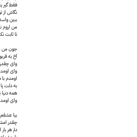
فقط گیر یه
نگاش از ت
ببین واسه 
من اروم نم
تا ثابت 
جون من ج
آخ به قربو
وای چقدر 
وای اومدی
اومدم با دل
به دلت پا 
همه دنیا ب
وای اومدی
بیا عشقم 
چقدر امشب
دلم هر بار
با چشمام 