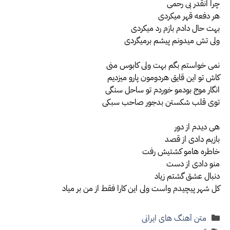
چرا انقدر بی رحمی
هر دفعه قهر میکردی
بهت حال دادم بازم رد میکردی
ولی تش میدونم پیشم برمیگردی
نمی خواستم بگم بهت ولی کابوس منی
کاش تو این قایق هردومون پارو میزدیم
انگار موج بودمو خوردم تو ساحل سنگی
توی قلب شکستن بدجور صاحب سبکی
هی دیدم از دور
بازیم دادی از قصد
خاطره هامو کشتیش رفت
منو دادی از دست
دنبال عشق گشتم زیاد
کل شهر پیچیدم واست ولی این کارا فقط از من بر میاد
دسته‌ها
متن آهنگ های ایرانی