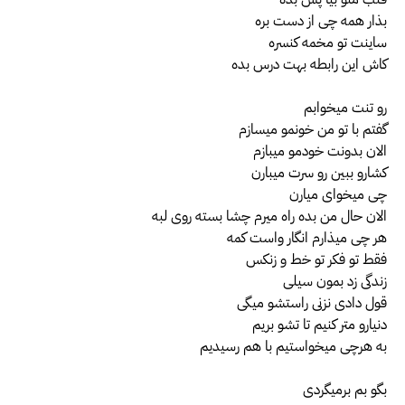
بذار همه چی از دست بره
ساینت تو مخمه کنسره
کاش این رابطه بهت درس بده
رو تنت میخوابم
گفتم با تو من خونمو میسازم
الان بدونت خودمو میبازم
کشارو ببین رو سرت میبارن
چی میخوای میارن
الان حال من بده راه میرم چشا بسته روی لبه
هر چی میذارم انگار واست کمه
فقط تو فکر تو خط و زنکس
زندگی زد بمون سیلی
قول دادی نزنی راستشو میگی
دنیارو متر کنیم تا تشو بریم
به هرچی میخواستیم با هم رسیدیم
بگو بم برمیگردی