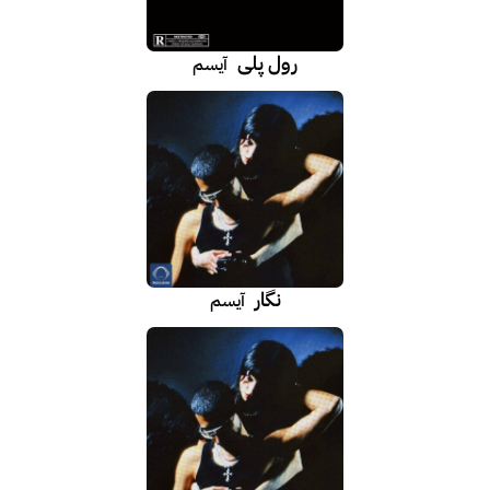
رول پلی
آیسم
نگار
آیسم