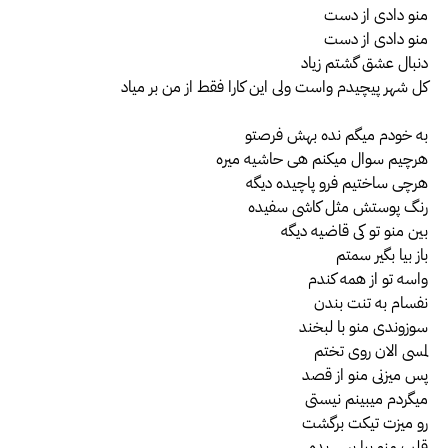
منو دادی از دست
منو دادی از دست
دنبال عشق گشتم زیاد
کل شهر پیچیدم واست ولی این کارا فقط از من بر میاد
به خودم میگم نده بهش فرصتو
هرچیم سوال میکنم هی حاشیه میره
هرچی ساختیم فرو پاچیده دیگه
رنگ پوستش مثل کاشی سفیده
بین منو تو کی قاضیه دیگه
باز بیا بگیر سمتم
واسه تو از همه کندم
نفسام به تنت بندن
سوزوندی منو با لبخند
لمسی الان روی تختم
پس میزنی منو از قصد
میگردم میبینم نیستی
رو میزت تیکت برگشت
قلب منو بیا پس بده