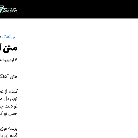
رش
ه
حتوا
متن آهنگ
»
متن آ
۴ اردیبهشت ۱۴۰۲
متن آهنگ 
کندم از ع
توی دل من
تو دلت چی
حس تو که 
پرسه توی 
قدم زیر بار