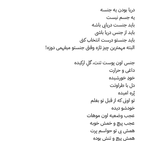
دریا بودن یه جنسه
یه جسم نیست
باید جنست دریایی باشه
باید از جنس دریا باشی
باید جنستو درست انتخاب کنی
البته مهمترین چیز تازه وقتی جنستو میفهمی دوزه!
جنس اون پوست تنت، گلِ ارکیده
داغی و حرارت
خودِ خورشیده
دل با طراوتت
پُره امیده
تو اونی که از قبل تو بغلم
خودشو دیده
عجب وضعیه اون موهات
عجب پیچ و خمش خوبه
همش بی تو حواسم پرت
همش پیچ و تنش بوده