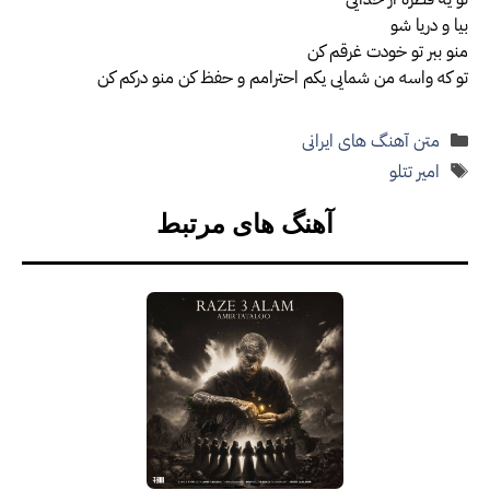
بیا و دریا شو
منو ببر تو خودت غرقم کن
تو که واسه من شمایی یکم احترامم و حفظ کن منو درکم کن
دسته‌ها
متن آهنگ های ایرانی
برچسب‌ها
امیر تتلو
آهنگ های مرتبط