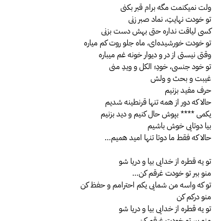
ولت نمیکنمت مگه برام قبر بکنی
تو خودت نهایتِ، نماد صبر زنی
کسی لیاقت نداره حتی بهش دست بزنی
تو خودت خورشیده‌ای، ماه جلو روت کم میاره
وقتی نیستی از در و دیوار خونه غم میباره
تو خود جنسی، خودِ؛ الکل و ویدِ منی
غیبت و بحث و ولش
حرف مفید بزنیم
حالا که دور از همه تنها قرنطینه شدیم
یکمی **** بپوش حال کنیم و دید بزنیم
بیا دوتایی خوش باشیم
حالا که فقط ما دوتا تنها امید همیم…
تو یه قطره از خدایی بیا و دریا شو
منو ببر تو خودت غرقم کن…
تو که واسه من شمایی یکم احترامم و حفظ کن
منو درکم کن
تو یه قطره از خدایی بیا و دریا شو
منو ببر تو خودت غرقم کن…