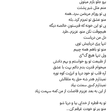
برو جلو بازم میتونی
منم مثل شیر پشتت
بی تو روزام مریضن سرد..همه
منو عشق تو تمیزم کرد..بله
بی تو این خونه که قبرستونِ خالصه دیگه
هیچوقت نکن منو، عزیزم..طرد
دل من دریاست
تنها پری دریاییش تویی
منو تو باهم همه‌ چییم
ولی تنها هیچ گ*ی
از طبیعت تو رو خواستم و بهم دادش
میخوام قدرت بدم دائم بهت با عشق
آره قلب تو خود دریا و انرژیت کوه نوره
نمیذارم هدر شه حتی یه مثقالش
نمیذارم کسی سمتت بیاد
از این به بعد عزیزم فاصلت از من کمه سهمت زیاد
تو یه قطره از خدایی بیا و دریا شو
منو ببر تو خودت غرقم کن…