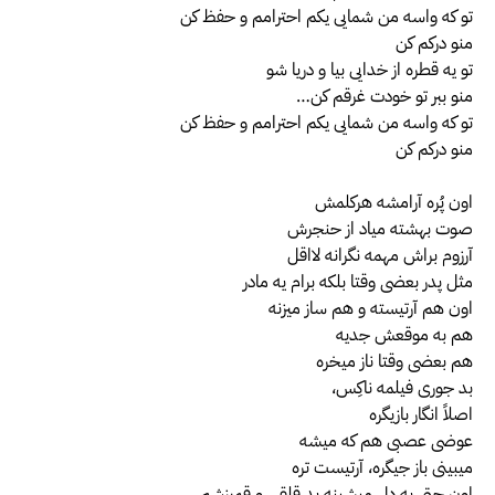
تو که واسه من شمایی یکم احترامم و حفظ کن
منو درکم کن
تو یه قطره از خدایی بیا و دریا شو
منو ببر تو خودت غرقم کن…
تو که واسه من شمایی یکم احترامم و حفظ کن
منو درکم کن
اون پُره آرامشه هرکلمش
صوت بهشته میاد از حنجرش
آرزوم براش مهمه نگرانه لااقل
مثل پدر بعضی وقتا بلکه برام یه مادر
اون هم آرتیسته و هم ساز میزنه
هم به موقعش جدیه
هم بعضی وقتا ناز میخره
بد جوری فیلمه ناکِس،
اصلاً انگار بازیگره
عوضی عصبی هم که میشه
میبینی باز جیگره، آرتیست تره
اون حتی به دل میشینه بد قلقی و قمپزشم