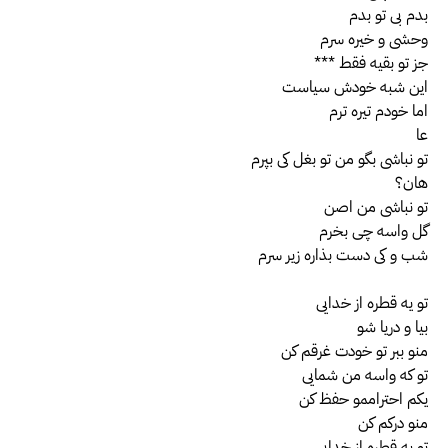
بدم بی تو بدم
وحشی و خیره سرم
جز تو بقیه فقط ***
این شبه خودش سیاست
اما خودم تیره ترم
عا
تو نباشی بگو من تو بغل کی بپرم
هان؟
تو نباشی من اصن
گل واسه چی بخرم
شب و کی دست بذاره زیر سرم
تو یه قطره از خدایی
بیا و دریا شو
منو ببر تو خودت غرقم کن
تو که واسه من شمایی
یکم احتراممو حفظ کن
منو درکم کن
تو یه قطره از خدایی