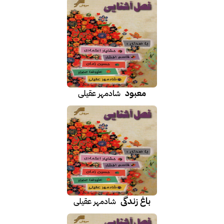
معبود
شادمهر عقیلی
باغ زندگی
شادمهر عقیلی