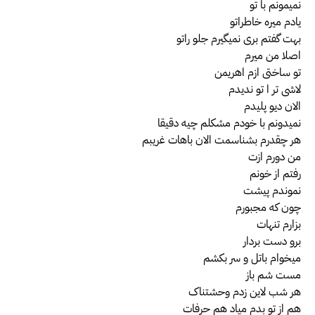
نمیمونم با تو
یادم میره خاطراتو
بهت گفتم بری نمیگیرم جلو راتو
اصلا من میرم
تو ساختی ازم اهریمن
لاشی تر ا تو ندیدم
الان دیو پلیدم
نمیدونم با خودم مشکلم چیه دقیقا
هر چقدرم بشناسمت الان باهات غریبم
من دورم ازت
رفتم از خونم
نموندم پیشت
چون که مجبورم
بزارم تنهات
برو دست بردار
میخوام باتل و سر بکشم
مست شم باز
هر شب لاین زدم وحشتناک
هم از تو بدم میاد هم حرفات