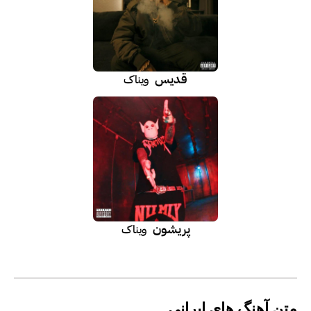
قدیس
ویناک
پریشون
ویناک
متن آهنگ های ایرانی