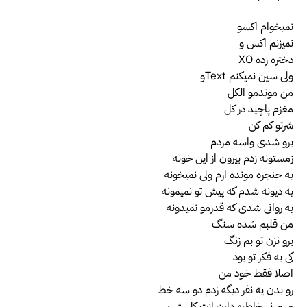
نمیخوام اکسو
نمیزنم اکس و
دختره زده XO
ولی سین نمیکنم Textو
من موندمو الکل
مغزم پاچید در کل
شرتو کم کن
برو شدی واسه مردم
زمستونه زدم بیرون از این خونه
یه حنجره مونده ازم ولی نمیخونه
یه دیونه شدم که پیش تو نمیمونه
یه روانی شدی که قدرمو نمیدونه
من قلبم شده سنگ
برو نزن تو بم زنگ
کی به فکر تو بود
اصلا فقط خود من
رو بدن یه نفر دیگه زدم دو سه خط
مهم نی خاطره دارن ازت کل شهر