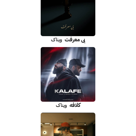
بی معرفت
ویناک
کلافه
ویناک