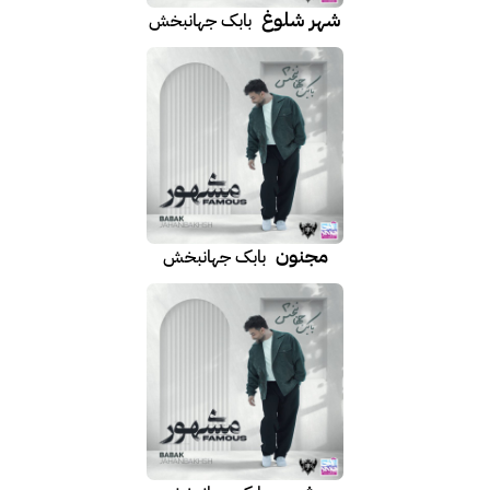
شهر شلوغ
بابک جهانبخش
مجنون
بابک جهانبخش