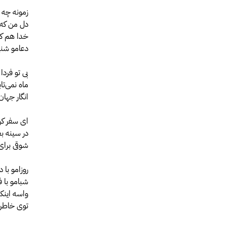
زمونه چه 
دل من که 
خدا هم که ا
دعامو شنی
بی تو فردا 
ماه نمی‌تاب
انگار جهان
ای سفر کر
در سینه بع
شوقی برای 
روزامو با 
شبامو با 
واسه اینکه
توی خاطرا