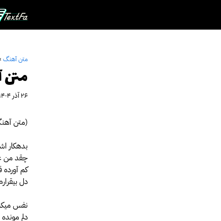
رش
ه
حتوا
متن آهنگ
»
متن آه
۲۶ آذر ۱۴۰۴
(متن آهنگ 
بدهکار ا
چقد من غ
کم آورده ق
دل بیقرارم
نفس میکش
دلم مونده