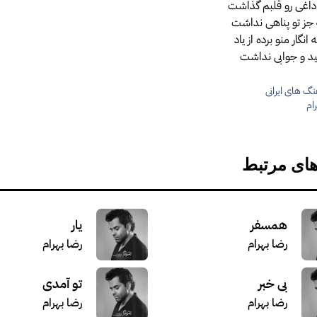
داغی رو قلبم گذاشت
جز تو پناهی نداشت
نگار منو برده از یاد
د و جوابی نداشت
گ های ایرانی
ها
ام
های مرتبط
همسفر
یار
رضا بهرام
رضا بهرام
بی خبر
تو آمدی
رضا بهرام
رضا بهرام