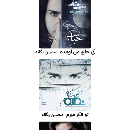
کی جای من اومده
محسن یگانه
تو فکر میرم
محسن یگانه