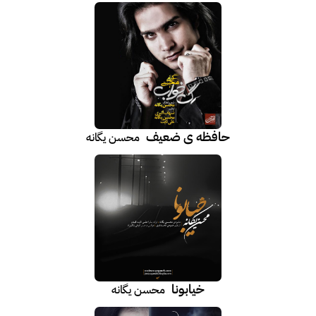
حافظه ی ضعیف
محسن یگانه
خیابونا
محسن یگانه