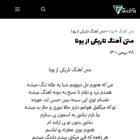
رش
فهرست
ه
حتوا
متن آهنگ
»
یونا
»
متن آهنگ تاریکی از یونا
متن آهنگ تاریکی از یونا
۲۸ بهمن ۱۴۰۱
متن آهنگ تاریکی از یونا
من که هنوزم دل دیوونم شبا یه عالمه تنگ میشه
همدم درد و دلام تا صبح یه دونه آهنگ میشه
نفسام توی این سینه ببین حبس ابد خورده
تو که میگفتی هوامو دارم حالا دوری و حالم بد میشه
بیا بازم نباشی یه آسمون بی ستارم
نباشی بدون تو بی اراده ام
هنوزم بوی عطرته رو لباسم
هر دفعه که قهر میکنی بیشتر دلتنگ میشم