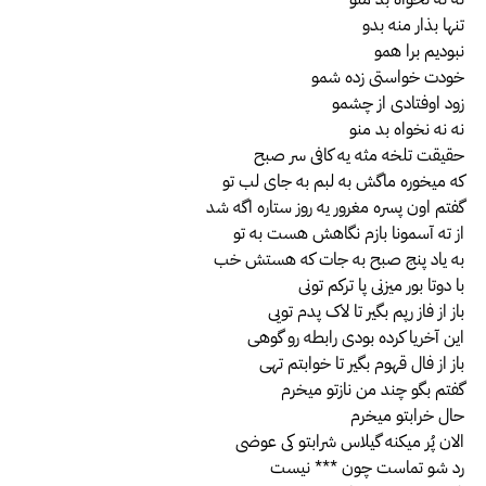
تنها بذار منه بدو
نبودیم برا همو
خودت خواستی زده شمو
زود اوفتادی از چشمو
نه نه نخواه بد منو
حقیقت تلخه مثه یه کافی سر صبح
که میخوره ماگش به لبم به جای لب تو
گفتم اون پسره مغرور یه روز ستاره اگه شد
از ته آسمونا بازم نگاهش هست به تو
به یاد پنج صبح به جات که هستش خب
با دوتا بور میزنی پا ترکم تونی
باز از فاز رپم بگیر تا لاک پدم تویی
این آخریا کرده بودی رابطه رو گوهی
باز از فال قهوم بگیر تا خوابتم تهی
گفتم بگو چند من نازتو میخرم
حال خرابتو میخرم
الان پُر میکنه گیلاس شرابتو کی عوضی
رد شو تماست چون *** نیست