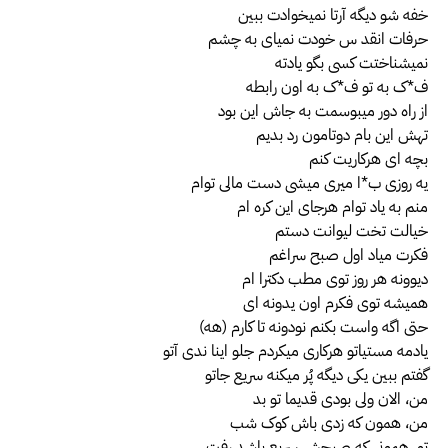
خفه شو دیگه آرتا نمیخوادت ببین
حرفات انقد س خودت نمیای به چشم
نمیشناختت کسی بگو یادته
ف*ک به تو ف*ک به اون رابطه
از راه دور میبوسمت به جاش این بود
تهش این بام دوتامون رد بدیم
بچه ای هرکاریت کنم
یه روزی ب*ا میری میشی دست مالی توام
منم به یاد توام هرجای این کره ام
خیالت تخت لیوانت دستم
فکرت میاد اول صبح سراغم
دیوونه هر روز توی مطب دکترا ام
همیشه توی فکرم اون یدونه ای
حتی اگه واست بکنم نودونه تا کارم (هه)
یادمه مستیاتو هرکاری میکردم جلو اینا ندی آتو
گفتم ببین یکی دیگه پُر میکنه سریع جاتو
من، الان ولی بودی قدیما تو بد
من، همون که زدی باش کوک شب
تو، همونی که صبحش سریع پاشد رفت