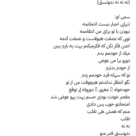
(نه نه نه ندونستی)
سمی لو:
تنهایی اجبار نیست انتخابمه
نبودن با تو برای من انتقاممه
تویی که نصفت هیولاست و نصفت آدمه
اصن فکر نکن که فکرمیکنم بهت یه بارم ببین
میاد از خودمم بدم
دورو برا من عوض
از خودم بدترم
تو که سهله قید خودمم زدم
نگو انتظار نداشتم هیچوقت من از تو
خودخواه ِ مغرور ِ دوروئه پُر توقع
مقصر خودت بودی حسم بهت یهو عوض شد
امتحانتو خوب پس دادی
منم که همش هی تقلب
تقلب
نه نه
ندونستی قدر منو