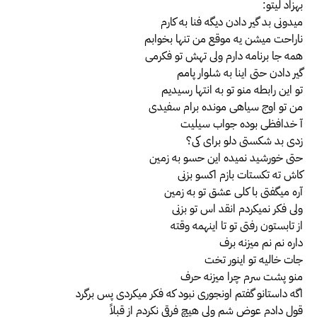
بهزاد لیتو:
میدونی بد گیر دادن دیگه فنا به کارم
ناراحت میشن یه موقع من تنها بخوابم
همه جا برنامه دارم ولی تهش تو فکرمی
گیر دادن حتی اینا به شلوار پامم
تو این رابطه منو تو به انتها رسیدیم
من تو اوج سیاهی مونده برام سفیدی
آ خدافظی بوده جواب سیلیت
زدی بد شکستی دلو برای کی؟
حتی خورشید نمیده این حسو به زمین
کاش ته تکستات بازم اکسو بزنی
آره میگفتی با کلی عشق تو به زمین
ولی فکر نمیکردم انقد اس تو بزنی
از تابستون رفتی تو تا اینهمه وقته
داره نم نم میزنه برف
جات خالیه تو اینور تخت
منو پشت سرم چرا میزنه حرف
اگه داستانو گفتم اونجوری نبود که فکر میکردی پس برگرد
قول دادم عوض شم ولی هیچ فرقی نکردم از قبلاً