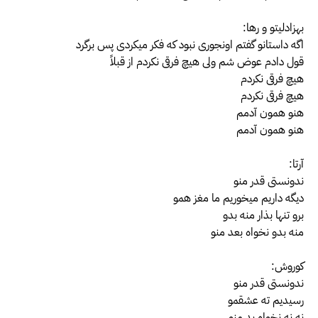
بهزادلیتو و رها:
اگه داستانو گفتم اونجوری نبود که فکر میکردی پس برگرد
قول دادم عوض شم ولی هیچ فرقی نکردم از قبلاً
هیچ فرقی نکردم
هیچ فرقی نکردم
هنو همون آدمم
هنو همون آدمم
آرتا:
ندونستی قدر منو
دیگه داریم میخوریم ما مغز همو
برو تنها بذار منه بدو
منه بدو نخواه بعد منو
کوروش:
ندونستی قدر منو
رسیدیم ته عشقمو
نه نه نخواه بد منو