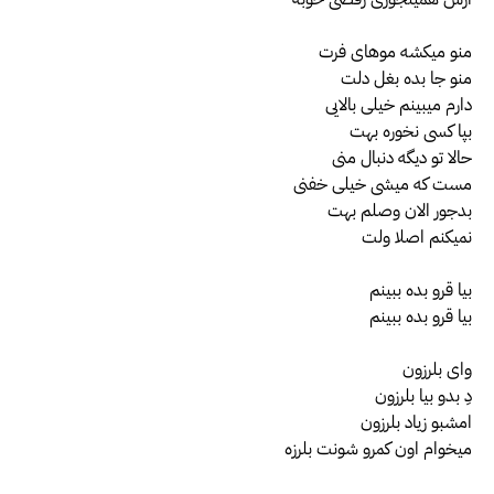
منو میکشه موهای فرت
منو جا بده بغل دلت
دارم میبینم خیلی بالایی
بپا کسی نخوره بهت
حالا تو دیگه دنبال منی
مست که میشی خیلی خفنی
بدجور الان وصلم بهت
نمیکنم اصلا ولت
بیا قرو بده ببینم
بیا قرو بده ببینم
وای بلرزون
دِ بدو بیا بلرزون
امشبو زیاد بلرزون
میخوام اون کمرو شونت بلرزه