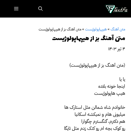
رش
فهرست
ه
حتوا
متن آهنگ
»
هیپهاپولوژیست
»
متن آهنگ بز از هیپهاپولوژیست
متن آهنگ بز از هیپهاپولوژیست
۴ تیر ۱۴۰۳
(متن آهنگ بز از هیپهاپولوژیست)
یا یا
اینجا خونه بلاده
هیپ هاپولوژیست
خانوادم شاه شمالن مثل استارک ها
میلیونی هام و نمیکشه اسکانیا
هم دکترم، گنگسترم چگوارا
رو کوک بچه ام رو کتک زدم مثل تایگا