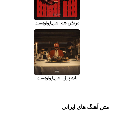
مریض هم
هیپهاپولوژیست
بلاد پارتی
هیپهاپولوژیست
متن آهنگ های ایرانی