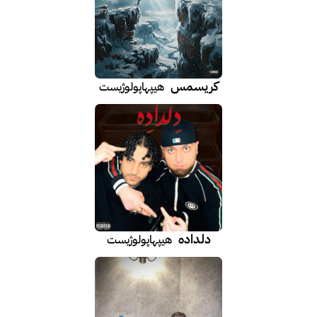
کریسمس
هیپهاپولوژیست
دلداده
هیپهاپولوژیست