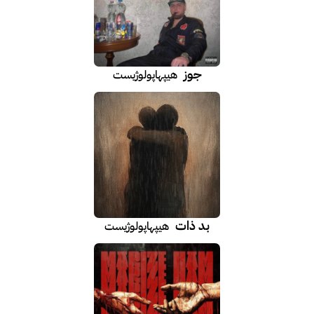
جوز
هیپهاپولوژیست
بد ذات
هیپهاپولوژیست