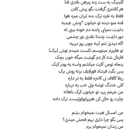
کلینیک یه ست زده پیرهن بلادی فنا
هر کلانتری گرفتت بگو پیش کلان
فقط یه نفره ترک بده ایران میره هوا
فنه منو دیده تو خیابون *ونش عیدیه
داشِت دمپایی پاشه دم خونه بیبی ئه
دور داشِت چندتا بلادی نور چشمی
اگه دیدی تنم آبیه چون روز دربیه
تو هایپرم مینویسم تکست نمیدم توش [برک]
فاینال شه کار دم گوشِت میگه خون بچک
پنجاه تومن کارت میکشم واسه یه پودر کیک
پس بگید فرشاد فورلایف بزنه روش برک
رپفا کالاف نی کانتره فقط یه در داره
کلی خدنگ توشه ولی خب یه دربارِه
من جرمم رپ، تو خیابون کرک باهاته
چارت رو خالی کن هیپهاپولوژیست ترک داده
من امسال هیت نمیخوام بشم
پس بگو چرا داری بهم فحش میدی؟
من زندان نمیخوام برم