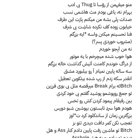
منو میفهمن از رؤسا تا Thug بی ادب
بهرام نه، یاغی بودم مث هاشمی نسب
صدات پلی بشه من میکنم پازت این طرف
خیابون زوده کف نکرده شاشِت بی شرف
فنا تحسینم میکنن واسه *ایه بزرگم
(مشروب خوردی پسر؟)
نه من آبِجو خوردم
هوا خوب شده میچرخم با یه موتور
از دراگ خوندم کامنت آتیش گذاشت خاله بزرگم
سه ساله پایین نمیام اَ رو بیلبورد مشتی
انقدر سکه زدم از رپ شده بیتکوین تعطیل
Bitchئه برام Break میرقصه مثل بی بوی فرزین
تو جمع روپوشمو پوشید گفتم بی خود کردی
بین رفیقام پیمود کردن کش رو تخس
هودم هوا سردِ تابستون بپوشین شبو دورس
بزرگترینِ زمان از ساندکلود کرد ت*اوز
تعجب نکن کمر دافت دیدی تتو بز
Bitch تو ماشین رفت پایین دادم کنار Ass و هل
دیدم تو پیاده رو یه هیتر Asshole