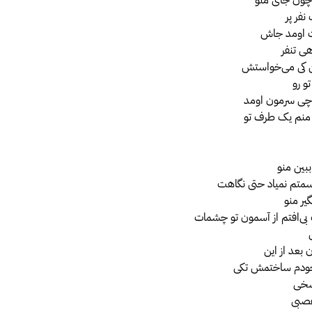
نفر پر
 اومد جاش
هی تنفر
ن کی می‌خواستش
تو رو
 چی سرمون اومد
نم یک طرف تو
ببین منو
سمتم نمیاد حتی نگاهت
گیر منو
 بی‌افتم از آسمون تو چشمات
 بعد از این
ودم ساختمش تکی
سخی
عصبی