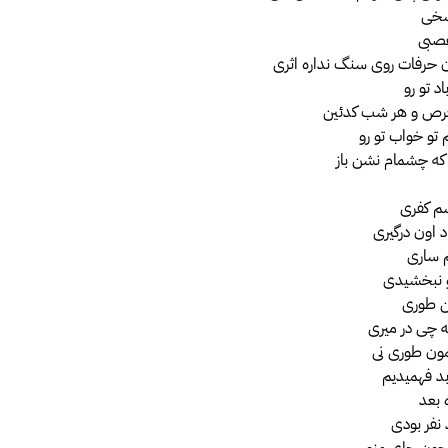
سخی
عصبی
 حرفات روی سنگ نداره اثری
اد تو رو
ص و هر شب کدئین
 تو خواب تو رو
م که چشمام نشن باز
شم کفری
د اون درگیری
م ساری
و نبخشیدی
ن طوری
ه چی در میری
بمون طوری نی
بد فهمیدیم
 بعد
 نفر بودی
چون جای منو