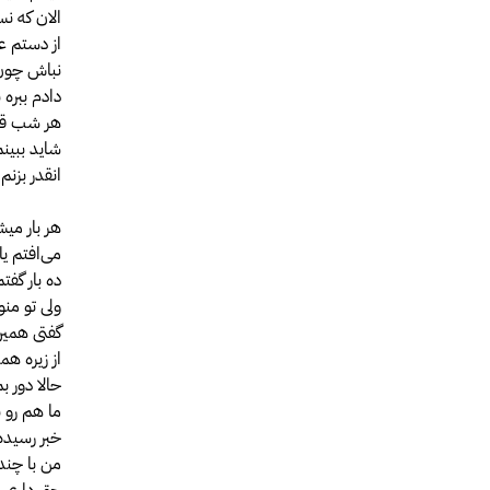
الان که ن
از دستم 
نباش چون
دادم ببره ب
هر شب قر
شاید ببینم
انقدر بزن
هر بار می
می‌افتم یا
ده بار گفت
ولی تو من
گفتی همی
از زیره هم
حالا دور 
ما هم رو 
خبر رسیده
من با چند
حق داری 