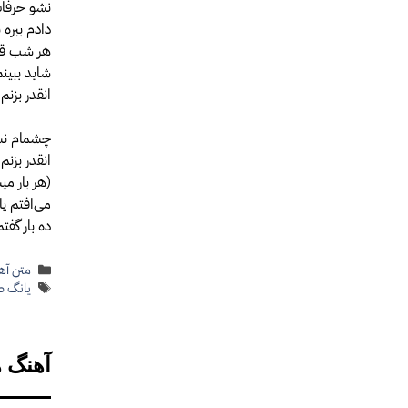
نشو حرفات
دادم ببره ب
هر شب قر
شاید ببینم
انقدر بزن
چشمام نش
انقدر بزن
(هر بار م
می‌افتم یا
ده بار گفت
دسته‌ها
متن آهن
برچسب‌
یانگ ص
آهنگ 