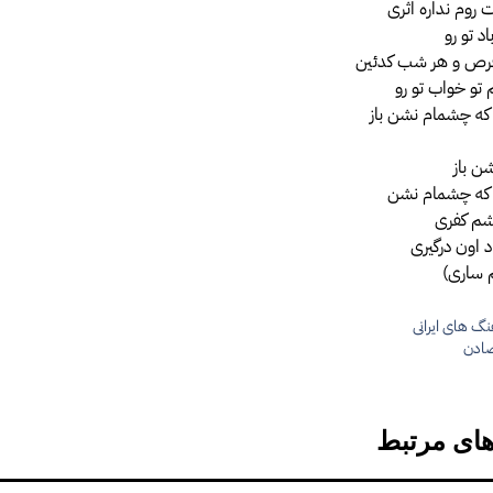
 روم نداره اثری
اد تو رو
ص و هر شب کدئین
 تو خواب تو رو
م که چشمام نشن باز
ن باز
م که چشمام نشن
یشم کفری
د اون درگیری
م ساری)
گ های ایرانی
ها
ادن
های مرتبط