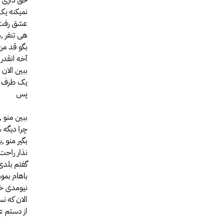
نمیکنه یک 
عشق رفت
هی تنفر ,
بگو قد م
آخه انقدر 
ببین الان
یک طرف م
پس
ببین منو ,
چرا دیگه 
بگیر منو ,ب
نذار راحت
گفتم بلدی
باهام بمون
نیومدی خ
الان که ن
از دستم 