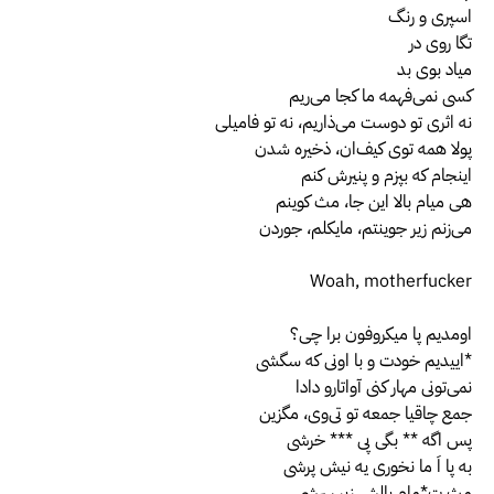
اسپری و رنگ
تگا روی در
میاد بوی بد
کسی نمی‌فهمه ما کجا می‌ریم
نه اثری تو دوست می‌ذاریم، نه تو فامیلی
پولا همه توی کیف‌ان، ذخیره شدن
اینجام که بپزم و پنیرش کنم
هی میام بالا این جا، مث کوینم
می‌زنم زیر جوینتم، مایکلم، جوردن
Woah, motherfucker
اومدیم پا میکروفون برا چی؟
*اییدیم خودت و با اونی که سگشی
نمی‌تونی مهار کنی آواتارو دادا
جمع چاقیا جمعه تو تی‌وی، مگزین
پس اگه ** بگی پی *** خرشی
به پا اَ ما نخوری یه نیش پرشی
مث ت*مام بالش زیر سرشی