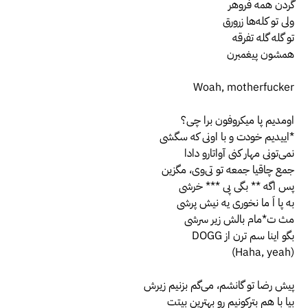
گردن همه فروهر
ولی تو کله‌ها زرورق
تو گله گله تفرقه
همشون پیغمبرن
Woah, motherfucker
اومدیم پا میکروفون برا چی؟
*اییدیم خودت و با اونی که سگشی
نمی‌تونی مهار کنی آواتارو دادا
جمع چاقیا جمعه تو تی‌وی، مگزین
پس اگه ** بگی پی *** خرشی
به پا اَ ما نخوری یه نیش پرشی
مث ت*مام بالش زیر سرشی
‫بگو اینا سم ترن از DOGG
(Haha, yeah)
پیش رضا تو گانشم، می‌گم بزنیم زیرش
بیا با هم بترکونیم رو بهترین بیتت