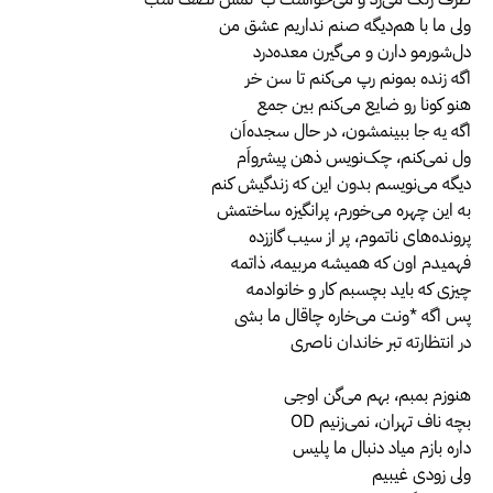
ولی ما با هم‌دیگه صنم نداریم عشق من
دل‌شورمو دارن و می‌گیرن معده‌درد
اگه زنده بمونم رپ می‌کنم تا سن خر
هنو کونا رو ضایع می‌کنم بین جمع
اگه یه جا ببینمشون، در حال سجده‌اَن
ول نمی‌کنم، چک‌نویس ذهن پیشرواَم
دیگه می‌نویسم بدون این که زندگیش کنم
به این چهره می‌خورم، پرانگیزه ساختمش
پرونده‌های ناتموم، پر از سیب گاززده
فهمیدم اون که همیشه مربیمه، ذاتمه
چیزی که باید بچسبم کار و خانوادمه
پس اگه *ونت می‌خاره چاقال ما بشی
در انتظارته تبر خاندان ناصری
هنوزم بمبم، بهم می‌گن اوجی
‫بچه ناف تهران، نمی‌زنیم OD
داره بازم میاد دنبال ما پلیس
ولی زودی غیبیم