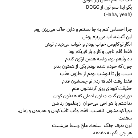
‫بگو اینا سم ترن از DOGG
(Haha, yeah)
چرا احساس کنم یه جا بستنم و دارن خاک می‌ریزن روم
این آتیشه، اب می‌ریزم روش
انگار تو کابوس خواب بودم و خواب می‌دیدم توش
فقط قلم ناجی و کار و بار فیریکم بود
باد رفیقم بود، واسه همین ازتون کندم
چون که خودم شده بودم یکی از همتون بدتر
دست ول تا ننوشت بودم از حلزون عقب
فقط وقت اضافه زدم تو چمنشون قدم
حقیقت کبودی روی گردنشون منم
دورشون گذشت اون آدمایی که هدفون کردن
نداشتم با هر آخی می‌خوان از بغلمون رد شن
دوپا کردمشون، تله‌ست، فقط وقت تلف کردن و عمرمون و زمان،
منفعت
اون طرف جنگ اسلحه، ملخ وسط مزرعست
هر چی بگم به دغدغه