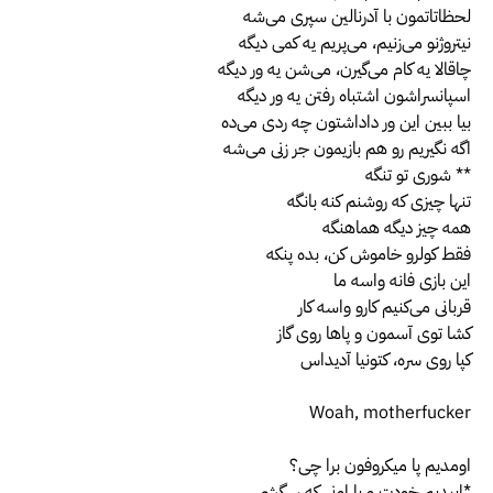
لحظاتاتمون با آدرنالین سپری می‌شه
نیتروژنو می‌زنیم، می‌پریم یه کمی دیگه
چاقالا یه کام می‌گیرن، می‌شن یه ور دیگه
اسپانسراشون اشتباه رفتن یه ور دیگه
بیا ببین این ور داداشتون چه ردی می‌ده
اگه نگیریم رو هم بازیمون جر زنی می‌شه
** شوری تو تنگه
تنها چیزی که روشنم کنه بانگه
همه چیز دیگه هماهنگه
فقط کولرو خاموش کن، بده پنکه
این بازی فانه واسه ما
قربانی می‌کنیم کارو واسه کار
کشا توی آسمون و پاها روی گاز
کپا روی سره، کتونیا آدیداس
Woah, motherfucker
اومدیم پا میکروفون برا چی؟
*اییدیم خودت و با اونی که سگشی