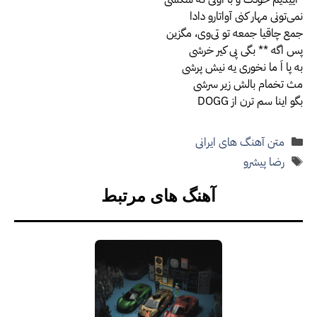
نمی‌تونی مهار کنی آواتارو دادا
جمع چاقیا جمعه تو تی‌وی، مگزین
پس اگه ** بگی پی کیر خرشی
به پا اَ ما نخوری یه نیش پرشی
مث تخمام بالش زیر سرشی
‫بگو اینا سم ترن از DOGG
دسته‌ها
متن آهنگ های ایرانی
برچسب‌ها
رضا پیشرو
آهنگ های مرتبط