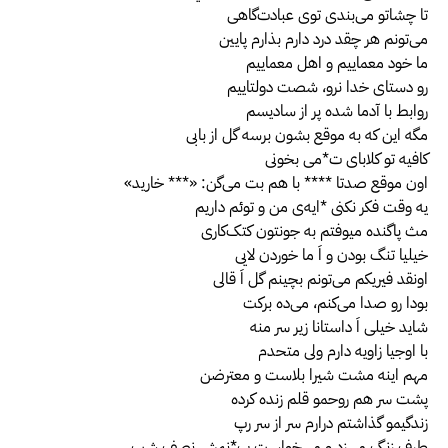
تا چشاتو می‌بندی توی عبادت‌گاهی
می‌تونم هر چقد درد دارم بذارم پایین
ما خود معماییم و اهل معماییم
رو دستای خدا نرو، شصت دولتاییم
روابط با آدما شده پر از سادیسم
مگه این که به موقع بشون برسه گل از بابی
کافیه تو کلابای ت*می بخونی
‫اون موقع صدتا **** با هم بت می‌گن: «*** خارید»
یه وقت فکر نکنی *ایه‌ی من و توئم داریم
مث پاگنده میوفتم به جونتون کتک‌کاری
خیلیا تنگ بودن و اَ ما خوردن لایی
اونقد فیریکم می‌تونم بچینم گل اَ قالی
بودا رو صدا می‌کنم، می‌ده برکت
شاید خیلی اَ داستانا زیر سر منه
با اوجیا زاویه دارم ولی متحدم
مهم اینه مشت شیرا بلاست و معترضن
پشت سر هم روحمو قلم زنده کرده
زندگیمو گذاشتم درارم سر از سر رپ
طرف زنگ می‌زد و می‌خواست ب*نمش نصف شب