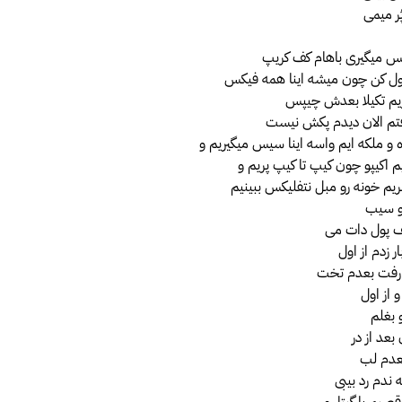
ُر میمی
کس میگیری باهام کف کریپ
ول کن چون میشه اینا همه فیکس
تم الان دیدم پکش نیست
ه و ملکه ایم واسه اینا سیس میگیریم و
م اکیپو چون کیپ تا کیپ پریم و
ریم خونه رو مبل نتفلیکس ببینیم
ا و سیب
ف پول دات می
ر زدم از اول
فت بعدم تخت
از اول
 بغلم
 بعد از در
بعدم لب
 ندم رد بیبی
صیم با گیتار و