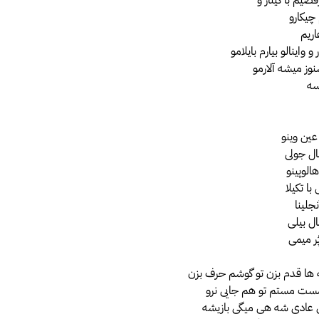
 چیکارو
اریم
ر و واینالو بیارم بایلامو
ز میشه آلارمو
سه
عین وینو
مال جولی
هالوپینو
ا تکیلا
جلینا
ال بیلی
ُر میمی
ها قدم بزن تو گوشم حرف بزن
ست مستم تو هم جایی نرو
 عادی شه هی میگی بازیشه