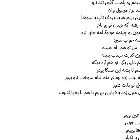
دم رو پاهات گفتی تند نرو
ند برم فرمول وان
 بریم هریت روف‌ تاپ یا سولانا
 رفته اگه دیدن تو رو بام
ون رو چینمه مونوگرامه جایی نرو
سه خواب نمیره
غیر تو هم راه نمیده
 کنارت مهتاب ببینه
 داری بگی تو هم آره دیگه
شم تا بشه این سنگا پودر
ه لبات زده بودی منم لبام سوخت نرو بیبی
تی تو دلت شور
 میرن زود بالا پایین بپریم با هم با یه پاراشوت
عین وینو
مال جولی
هالوپینو
ا تکیلا