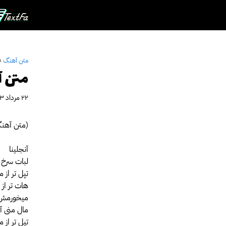
رش
ه
حتوا
متن آهنگ
»
متن آه
۲۲ مرداد ۱۴۰۳
(متن آهنگ 
آنجلینا
لبات سرخ 
تپل تر از 
هات تر از 
میخورمش ب
مال منی آن
تپل تر از م