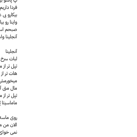
فردا داریم
بیکارو بی ع
واینا رو بیا
صبحم اسنو
آنجلینا وا
آنجلینا
لبات سرخ 
تپل تر از 
هات تر از 
میخورمش ب
مال منی آن
تپل تر از م
ماماسیتا پ
روی ماسه 
الان من م
نمی خوای