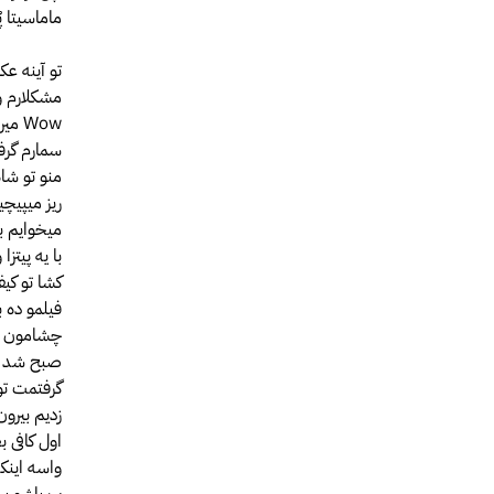
ماماسیتا پ
تو آینه ع
مشکلارم 
Wow میریم تکیلا بعدش چیپس
سمارم گرف
منو تو شا
ریز میپیچی
میخوایم ب
با یه پیتز
کشا تو کی
فیلمو ده با
چشامون ر
صبح شد و 
گرفتمت تو
زدیم بیرون
اول کافی 
واسه اینکه
پ پاشو برق