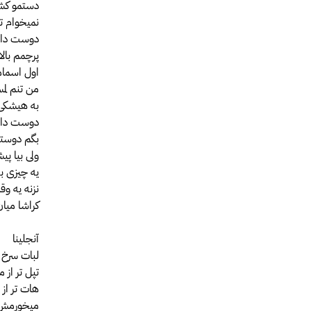
دستمو کشی
نمیخوام ت
دوست داری
پرچمم بالا
اول اسمام
من تنم لم
به هیشکی 
دوست داری
بگم دوستم
ولی بیا پی
یه چیزی ب
نزنه یه وق
کراشا میان
آنجلینا
لبات سرخ 
تپل تر از 
هات تر از 
میخورمش ب