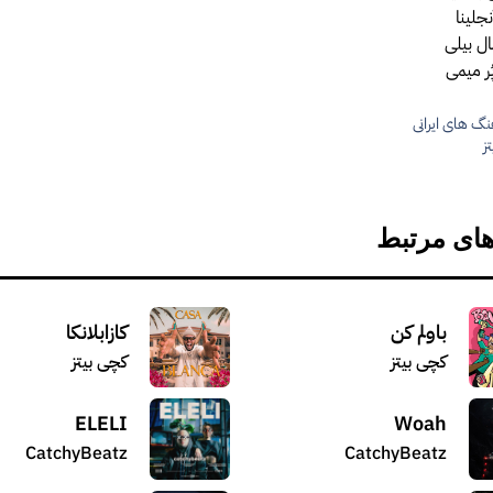
جلینا
ال بیلی
ُر میمی
گ های ایرانی
ها
ز
های مرتبط
باولم کن
کازابلانکا
کچی بیتز
کچی بیتز
ELELI
Woah
CatchyBeatz
CatchyBeatz